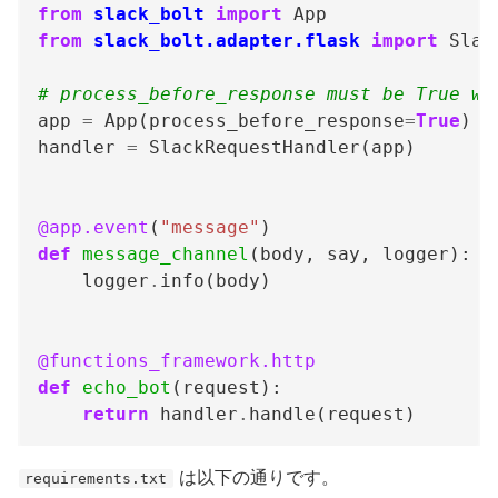
from
slack_bolt
import
from
slack_bolt.adapter.flask
import
# process_before_response must be True wh
app 
=
 App(process_before_response
=
True
handler 
=
@app.event
(
"message"
def
message_channel
    logger
.
@functions_framework.http
def
echo_bot
return
 handler
.
は以下の通りです。
requirements.txt