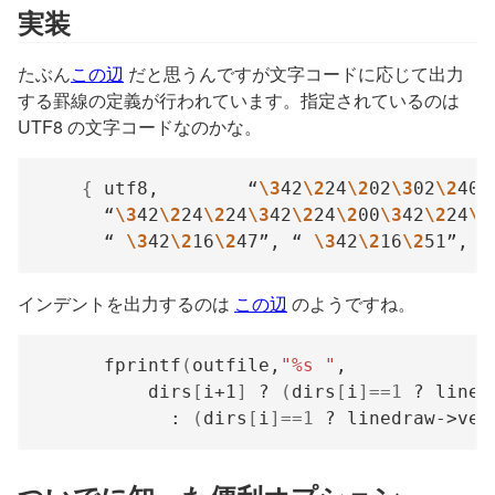
実装
たぶん
この辺
だと思うんですが文字コードに応じて出力
する罫線の定義が行われています。指定されているのは
UTF8 の文字コードなのかな。
{
 utf8,        “
\3
42
\2
24
\2
02
\3
02
\2
40
\
      “
\3
42
\2
24
\2
24
\3
42
\2
24
\2
00
\3
42
\2
24
\2
      “ 
\3
42
\2
16
\2
47”, “ 
\3
42
\2
16
\2
51”, “
インデントを出力するのは
この辺
のようですね。
      fprintf
(
outfile,
"%s "
	      dirs
[
i+1
]
 ? 
(
dirs
[
i
]==
1
 ? lined
			: 
(
dirs
[
i
]==
1
 ? linedraw->ver