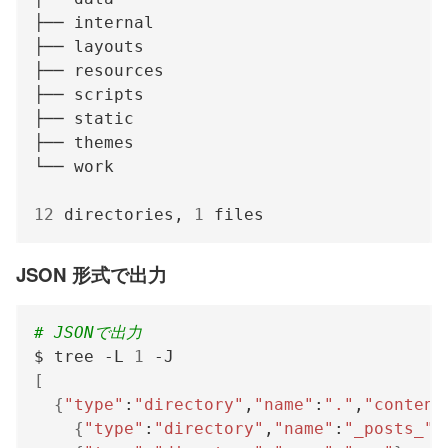
12
 directories, 
1
JSON 形式で出力
# JSONで出力
$ tree -L 
1
[
{
"type"
:
"directory"
,
"name"
:
"."
,
"content
{
"type"
:
"directory"
,
"name"
:
"_posts_"
}