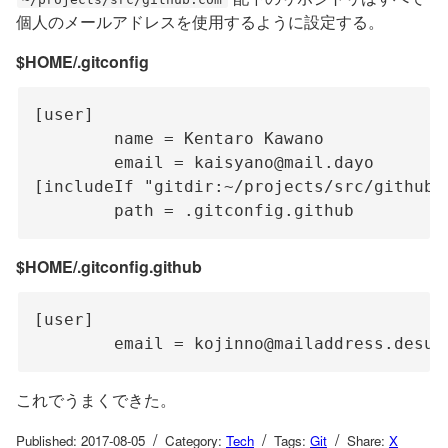
個人のメールアドレスを使用するように設定する。
$HOME/.gitconfig
[user]

	name = Kentaro Kawano

	email = 
kaisyano@mail.dayo
[includeIf "gitdir:~/projects/src/github.c
$HOME/.gitconfig.github
[user]

	email = 
kojinno@mailaddress.desu
これでうまくできた。
/
/
/
Published: 2017-08-05
Category:
Tech
Tags:
Git
Share:
X